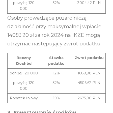
powyżej 120
32%
3004,42 PLN
000
Osoby prowadzące pozarolniczą
działalność przy maksymalnej wpłacie
14083,20 zł za rok 2024 na IKZE mogą
otrzymać następujący zwrot podatku:
Roczny
Stawka
Zwrot podatku
Dochód
podatku
poniżej 120 000
12%
1689,98 PLN
powyżej 120
32%
4506,62 PLN
000
Podatek liniowy
19%
2675,80 PLN
3. Inwestowanie środków