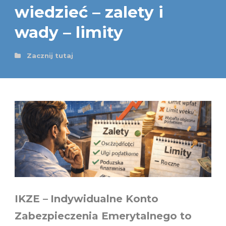
wiedzieć – zalety i
wady – limity
Zacznij tutaj
IKZE –
Indywidualne Konto
Zabezpieczenia Emerytalnego to