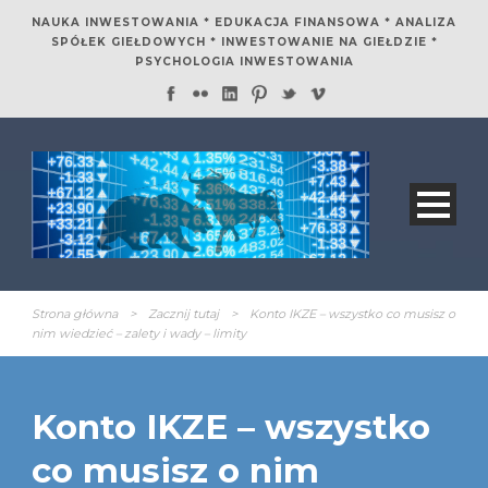
NAUKA INWESTOWANIA * EDUKACJA FINANSOWA * ANALIZA
SPÓŁEK GIEŁDOWYCH * INWESTOWANIE NA GIEŁDZIE *
PSYCHOLOGIA INWESTOWANIA
Strona główna
>
Zacznij tutaj
>
Konto IKZE – wszystko co musisz o
nim wiedzieć – zalety i wady – limity
Konto IKZE – wszystko
co musisz o nim