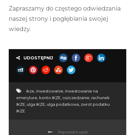
Zapraszamy do częstego odwiedzania
naszej strony i pogłębiania swojej
wiedzy.
UDOSTĘPNIJ
ikze
,
inwestowanie
,
inwestowanie na
emeryture
,
konto IKZE
,
oszczedzanie
,
rachunek
IKZE
,
ulga IKZE
,
ulga podatkowa
,
zwrot podatku
IKZE
Poprzedni wpis