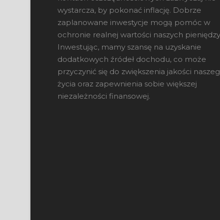
wystarcza, by pokonać inflację. Dobrze
zaplanowane inwestycje mogą pomóc w
ochronie realnej wartości naszych pieniędzy
Inwestując, mamy szansę na uzyskanie
dodatkowych źródeł dochodu, co może
przyczynić się do zwiększenia jakości nasze
życia oraz zapewnienia sobie większej
niezależności finansowej.