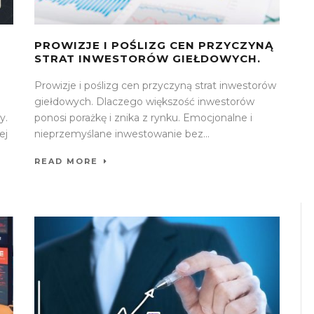
PROWIZJE I POŚLIZG CEN PRZYCZYNĄ
STRAT INWESTORÓW GIEŁDOWYCH.
Prowizje i poślizg cen przyczyną strat inwestorów
giełdowych. Dlaczego większość inwestorów
y.
ponosi porażkę i znika z rynku. Emocjonalne i
ej
nieprzemyślane inwestowanie bez...
READ MORE