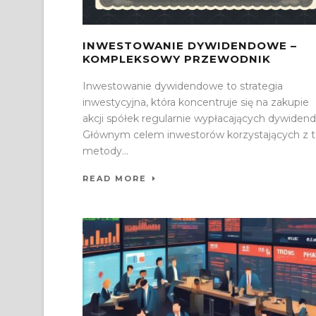
INWESTOWANIE DYWIDENDOWE –
KOMPLEKSOWY PRZEWODNIK
Inwestowanie dywidendowe to strategia
inwestycyjna, która koncentruje się na zakupie
akcji spółek regularnie wypłacających dywidend
Głównym celem inwestorów korzystających z t
metody...
READ MORE