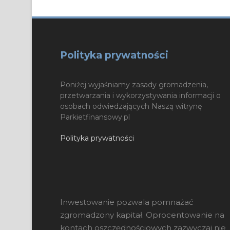
Polityka prywatności
Poniżej wyjaśniamy zasady gromadzenia,
przetwarzania i wykorzystywania informacji o
osobach odwiedzających Naszą witrynę
Parkietfinansowy.pl
Polityka prywatności
Inwestowanie pozwala pomnażać
zgromadzony kapitał. Oprocentowanie na
kontach oszczędnościowych zazwyczaj nie