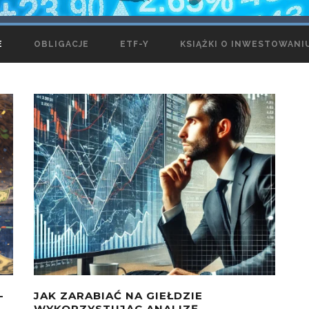
E
OBLIGACJE
ETF-Y
KSIĄŻKI O INWESTOWANI
–
JAK ZARABIAĆ NA GIEŁDZIE
WYKORZYSTUJĄC ANALIZĘ