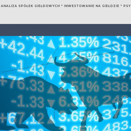
 ANALIZA SPÓŁEK GIEŁDOWYCH * INWESTOWANIE NA GIEŁDZIE * P