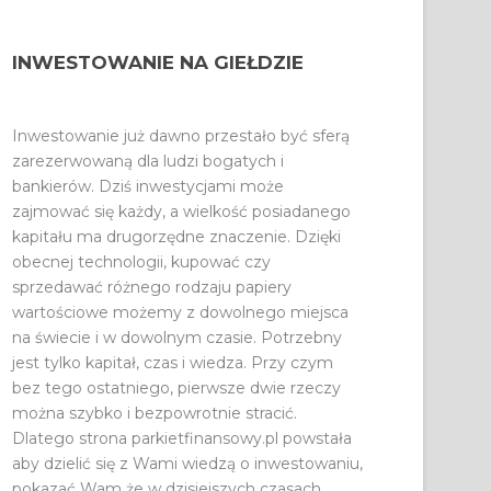
INWESTOWANIE NA GIEŁDZIE
Inwestowanie już dawno przestało być sferą
zarezerwowaną dla ludzi bogatych i
bankierów. Dziś inwestycjami może
zajmować się każdy, a wielkość posiadanego
kapitału ma drugorzędne znaczenie. Dzięki
obecnej technologii, kupować czy
sprzedawać różnego rodzaju papiery
wartościowe możemy z dowolnego miejsca
na świecie i w dowolnym czasie. Potrzebny
jest tylko kapitał, czas i wiedza. Przy czym
bez tego ostatniego, pierwsze dwie rzeczy
można szybko i bezpowrotnie stracić.
Dlatego strona parkietfinansowy.pl powstała
aby dzielić się z Wami wiedzą o inwestowaniu,
pokazać Wam że w dzisiejszych czasach