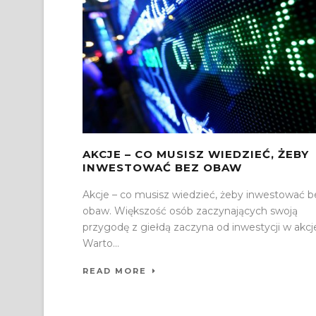
AKCJE – CO MUSISZ WIEDZIEĆ, ŻEBY
INWESTOWAĆ BEZ OBAW
Akcje – co musisz wiedzieć, żeby inwestować b
obaw. Większość osób zaczynających swoją
przygodę z giełdą zaczyna od inwestycji w akcj
Warto...
READ MORE