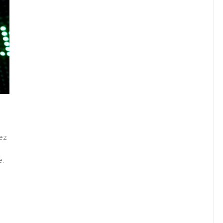
ez
e.